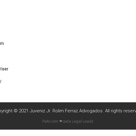
im
/isencao-
/
yright © 2021 Juveniz Jr. Rolim Ferraz Advogados. All rights reser
Feito com ❤ pela Legal Leads